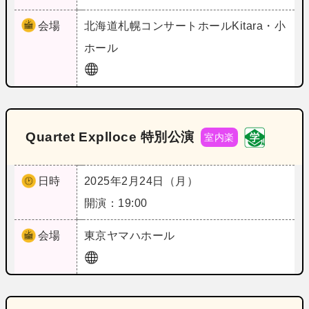
会場
北海道
札幌コンサートホールKitara・小
ホール
Quartet Explloce 特別公演
室内楽
日時
2025年2月24日（月）
開演：19:00
会場
東京
ヤマハホール