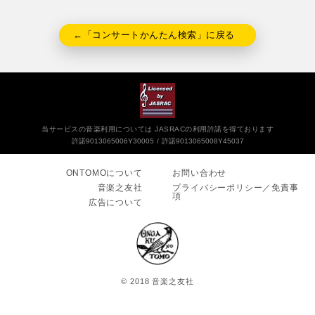
←「コンサートかんたん検索」に戻る
当サービスの音楽利用については JASRACの利用許諾を得ております
許諾9013065006Y30005
許諾9013065008Y45037
ONTOMOについて
お問い合わせ
音楽之友社
プライバシーポリシー／免責事
項
広告について
© 2018 音楽之友社