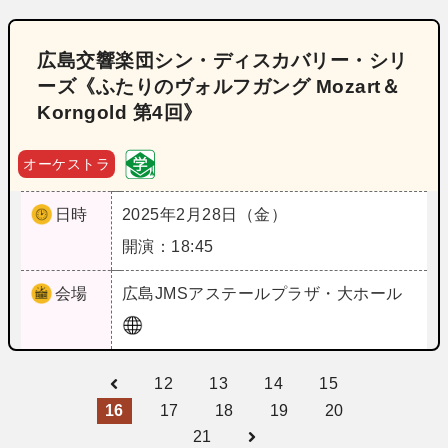
広島交響楽団シン・ディスカバリー・シリ
ーズ《ふたりのヴォルフガング Mozart＆
Korngold 第4回》
オーケストラ
日時
2025年2月28日（金）
開演：18:45
会場
広島
JMSアステールプラザ・大ホール
12
13
14
15
16
17
18
19
20
21