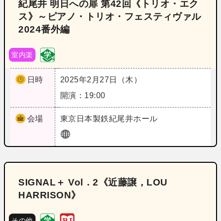
紀尾井 明日への扉 第42回《トリオ・エク
ス》～ピアノ・トリオ・フェスティヴァル
2024番外編
室内楽
日時
2025年2月27日（木）
開演：19:00
会場
東京
日本製鉄紀尾井ホール
SIGNAL＋ Vol．2《近藤譲，LOU
HARRISON》
その他