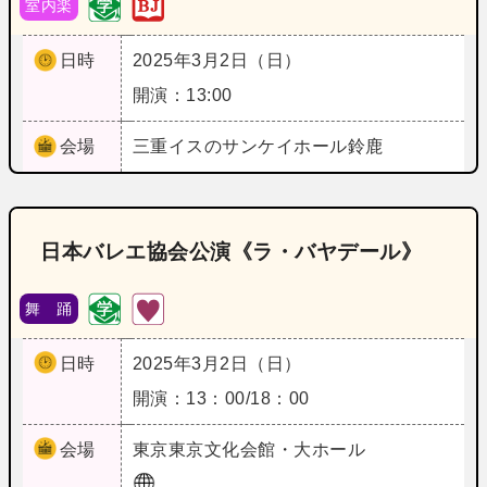
室内楽
日時
2025年3月2日（日）
開演：13:00
会場
三重
イスのサンケイホール鈴鹿
日本バレエ協会公演《ラ・バヤデール》
舞 踊
日時
2025年3月2日（日）
開演：13：00/18：00
会場
東京
東京文化会館・大ホール