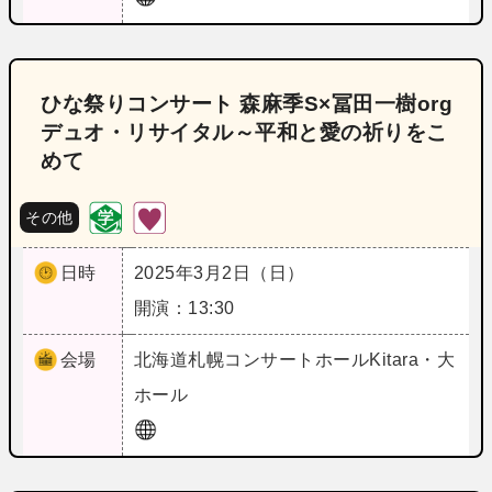
ひな祭りコンサート 森麻季S×冨田一樹org
デュオ・リサイタル～平和と愛の祈りをこ
めて
その他
日時
2025年3月2日（日）
開演：13:30
会場
北海道
札幌コンサートホールKitara・大
ホール