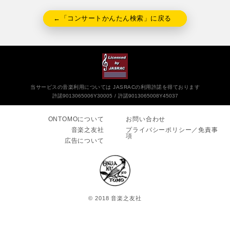
←「コンサートかんたん検索」に戻る
当サービスの音楽利用については JASRACの利用許諾を得ております
許諾9013065006Y30005
許諾9013065008Y45037
ONTOMOについて
お問い合わせ
音楽之友社
プライバシーポリシー／免責事
項
広告について
© 2018 音楽之友社