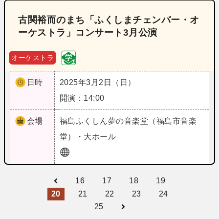
古関裕而のまち「ふくしまチェンバー・オ
ーケストラ」コンサート3月公演
オーケストラ
日時
2025年3月2日（日）
開演：14:00
会場
福島
ふくしん夢の音楽堂（福島市音楽
堂）・大ホール
16
17
18
19
20
21
22
23
24
25