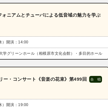
フォニアムとチューバによる低音域の魅力を学ぶ
（水）
開演：14:00
大学グリーンホール（相模原市文化会館）・多目的ホール
リー・コンサート《音楽の花束》第499回
合 唱
（水）
開演：19:00