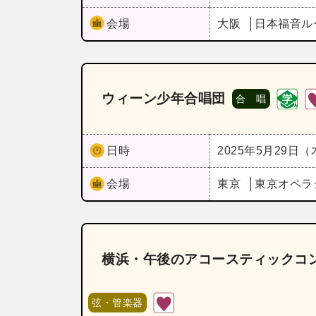
会場
大阪
日本福音ル
ウィーン少年合唱団
合 唱
日時
2025年5月29日
会場
東京
東京オペラ
横浜・午後のアコースティックコン
弦・管楽器