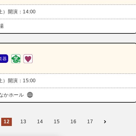
（土）
開演：14:00
場
楽器
（土）
開演：15:00
なかホール
12
13
14
15
16
17