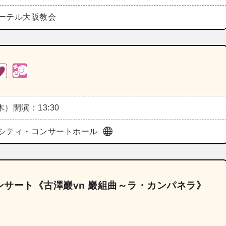
ーテル大阪教会
（木）
開演：13:30
シティ・コンサートホール
サート《古澤巖vn 巖組曲～ラ・カンパネラ》