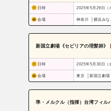
日時
2025年5月29日
会場
神奈川
横浜みな
新国立劇場《セビリアの理髪師》
日時
2025年5月30日
会場
東京
新国立劇場
準・メルクル（指揮）台湾フィル