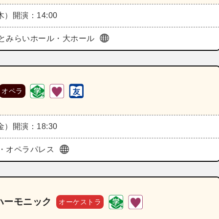
（木）
開演：14:00
とみらいホール・大ホール
オペラ
（金）
開演：18:30
・オペラパレス
ハーモニック
オーケストラ