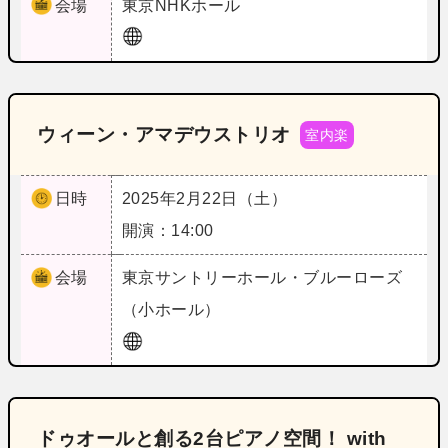
会場
東京
NHKホール
ウィーン・アマデウストリオ
室内楽
日時
2025年2月22日（土）
開演：14:00
会場
東京
サントリーホール・ブルーローズ
（小ホール）
ドゥオールと創る2台ピアノ空間！ with