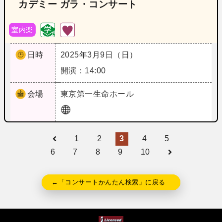
カデミー ガラ・コンサート
室内楽
日時
2025年3月9日（日）
開演：14:00
会場
東京
第一生命ホール
1
2
3
4
5
6
7
8
9
10
←「コンサートかんたん検索」に戻る