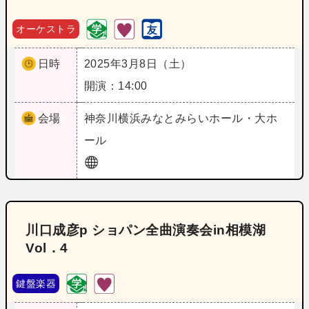
オーケストラ
日時
2025年3月8日（土）
開演：14:00
会場
神奈川
横浜みなとみらいホール・大ホ
ール
川口成彦p ショパン全曲演奏会in相模湖
Vol．4
鍵盤楽器