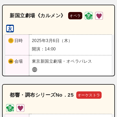
新国立劇場《カルメン》
オペラ
日時
2025年3月6日（木）
開演：14:00
会場
東京
新国立劇場・オペラパレス
都響・調布シリーズNo．25
オーケストラ