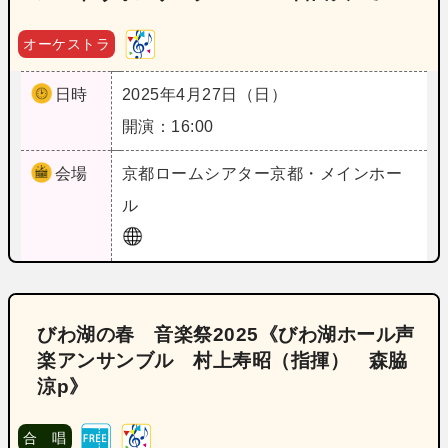
オーケストラ
日時
2025年4月27日（日）
開演：16:00
会場
京都
ロームシアター京都・メインホー
ル
びわ湖の春 音楽祭2025《びわ湖ホール声
楽アンサンブル 村上寿昭（指揮） 森脇
涼p》
合 唱