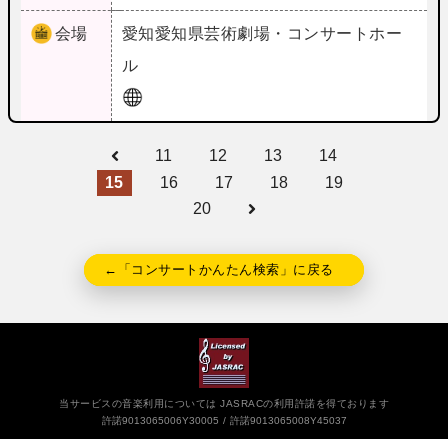
会場
愛知
愛知県芸術劇場・コンサートホー
ル
11
12
13
14
15
16
17
18
19
20
←「コンサートかんたん検索」に戻る
当サービスの音楽利用については JASRACの利用許諾を得ております
許諾9013065006Y30005
許諾9013065008Y45037