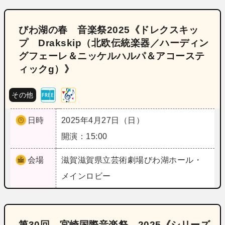
びわ湖の春 音楽祭2025《ドレクスキッ
プ Drakskip（北欧伝統楽器／ハーディン
グフェーレ＆ニッケルハルパ＆アコーステ
ィックg）》
その他
日時
2025年4月27日（日）
開演：15:00
会場
滋賀
滋賀県立芸術劇場びわ湖ホール・
メインロビー
第30回 宮崎国際音楽祭 2025《シリーズ