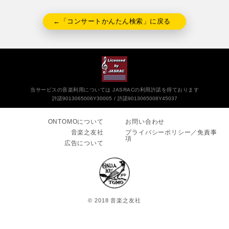
←「コンサートかんたん検索」に戻る
当サービスの音楽利用については JASRACの利用許諾を得ております
許諾9013065006Y30005
許諾9013065008Y45037
ONTOMOについて
お問い合わせ
音楽之友社
プライバシーポリシー／免責事
項
広告について
© 2018 音楽之友社