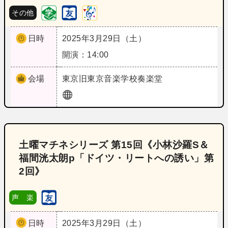
その他
日時
2025年3月29日（土）
開演：14:00
会場
東京
旧東京音楽学校奏楽堂
土曜マチネシリーズ 第15回《小林沙羅S＆
福間洸太朗p「ドイツ・リートへの誘い」第
2回》
声 楽
日時
2025年3月29日（土）