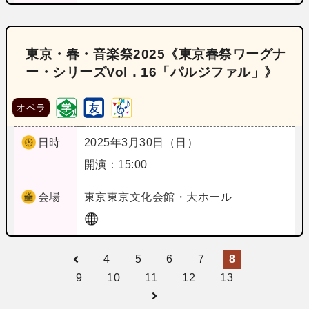
東京・春・音楽祭2025《東京春祭ワーグナ
ー・シリーズVol．16「パルジファル」》
オペラ
日時
2025年3月30日（日）
開演：15:00
会場
東京
東京文化会館・大ホール
4
5
6
7
8
9
10
11
12
13