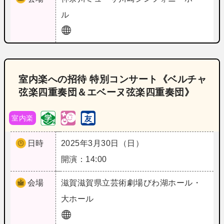
ル
室内楽への招待 特別コンサート《ベルチャ
弦楽四重奏団＆エベーヌ弦楽四重奏団》
室内楽
日時
2025年3月30日（日）
開演：14:00
会場
滋賀
滋賀県立芸術劇場びわ湖ホール・
大ホール