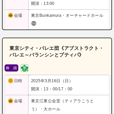
開演：13:00
会場
東京
Bunkamura・オーチャードホール
東京シティ・バレエ団《アブストラクト・
バレエ～バランシンとプティパ》
舞 踊
日時
2025年3月16日（日）
開演：13：00/17：00
会場
東京
江東公会堂（ティアラこうと
う）・大ホール