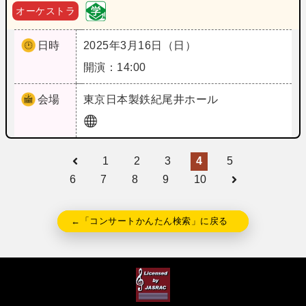
オーケストラ
日時
2025年3月16日（日）
開演：14:00
会場
東京
日本製鉄紀尾井ホール
1
2
3
4
5
6
7
8
9
10
←「コンサートかんたん検索」に戻る