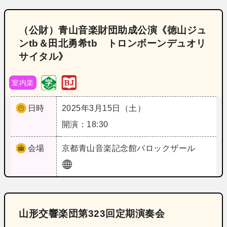
（公財）青山音楽財団助成公演《徳山ジュ
ンtb＆田北勇希tb トロンボーンデュオリ
サイタル》
室内楽
日時
2025年3月15日（土）
開演：18:30
会場
京都
青山音楽記念館バロックザール
山形交響楽団第323回定期演奏会