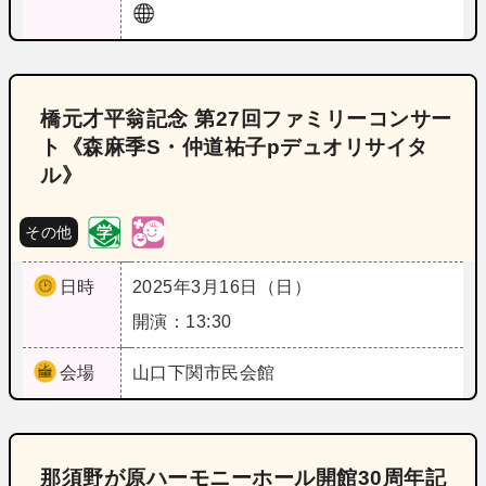
橋元才平翁記念 第27回ファミリーコンサー
ト《森麻季S・仲道祐子pデュオリサイタ
ル》
その他
日時
2025年3月16日（日）
開演：13:30
会場
山口
下関市民会館
那須野が原ハーモニーホール開館30周年記