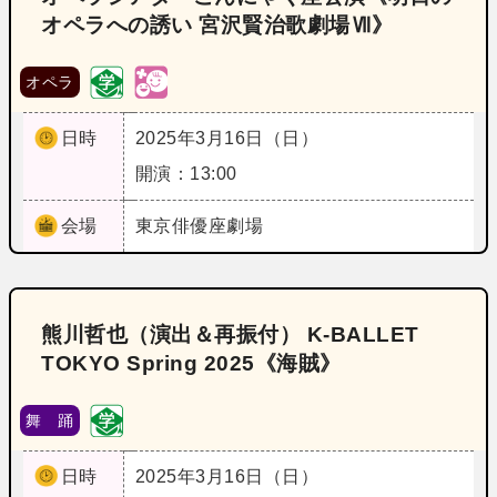
オペラへの誘い 宮沢賢治歌劇場Ⅶ》
オペラ
日時
2025年3月16日（日）
開演：13:00
会場
東京
俳優座劇場
熊川哲也（演出＆再振付） K‐BALLET
TOKYO Spring 2025《海賊》
舞 踊
日時
2025年3月16日（日）