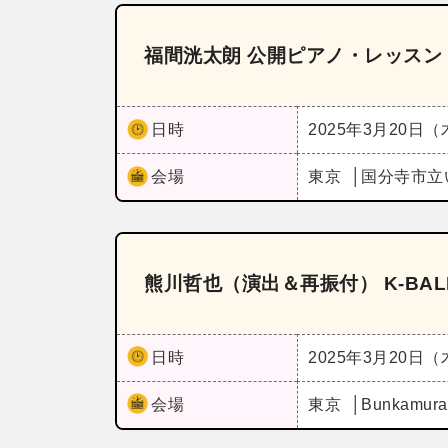
福間洸太朗 公開ピアノ・レッスン
日時
2025年3月20日
会場
東京
国分寺市立
熊川哲也（演出＆再振付） K‐BALLET
日時
2025年3月20日
会場
東京
Bunkam