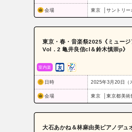
会場
東京
サントリー
東京・春・音楽祭2025《ミュー
Vol．2 亀井良信cl＆鈴木慎崇p》
室内楽
日時
2025年3月20日
会場
東京
東京都美術
大石あかね＆林麻由美ピアノデュ