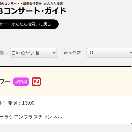
サートかんたん検索」に戻る
順：
表示件数：
アワー
室内楽
（木）
開演：13:00
eズーラシアンブラスチャンネル