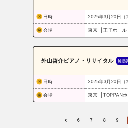
日時
2025年3月20日
会場
東京
王子ホー
外山啓介ピアノ・リサイタル
鍵盤
日時
2025年3月20日
会場
東京
TOPPAN
6
7
8
9