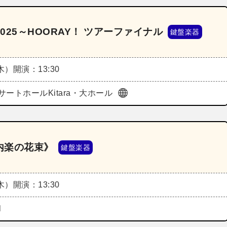
25～HOORAY！ ツアーファイナル
鍵盤楽器
（木）
開演：13:30
サートホールKitara・大ホール
内楽の花束》
鍵盤楽器
（木）
開演：13:30
l