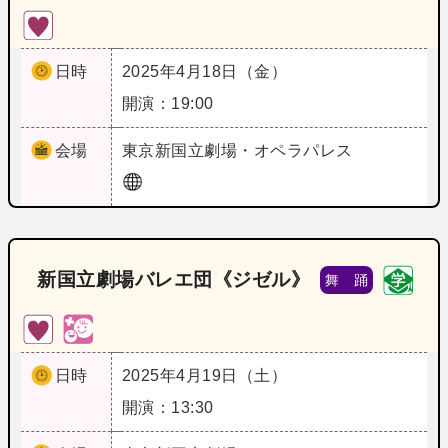
日時
2025年4月18日（金）
開演：19:00
会場
東京
新国立劇場・オペラパレス
新国立劇場バレエ団《ジゼル》
舞 踊
日時
2025年4月19日（土）
開演：13:30