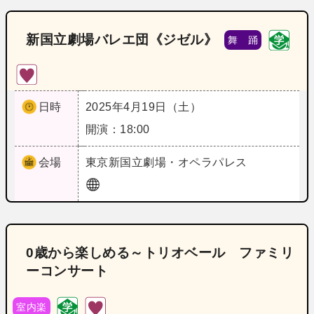
新国立劇場バレエ団《ジゼル》
舞 踊
日時
2025年4月19日（土）
開演：18:00
会場
東京
新国立劇場・オペラパレス
0歳から楽しめる～トリオベール ファミリ
ーコンサート
室内楽