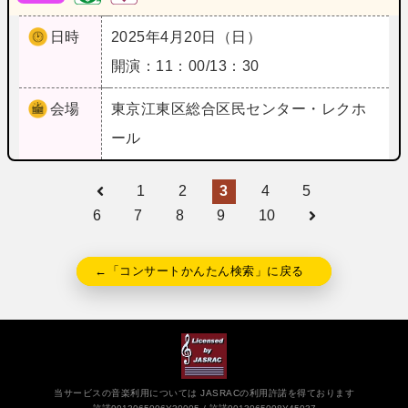
日時
2025年4月20日（日）
開演：11：00/13：30
会場
東京
江東区総合区民センター・レクホ
ール
1
2
3
4
5
6
7
8
9
10
←「コンサートかんたん検索」に戻る
当サービスの音楽利用については JASRACの利用許諾を得ております