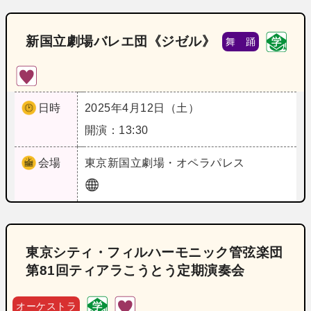
新国立劇場バレエ団《ジゼル》
舞 踊
日時
2025年4月12日（土）
開演：13:30
会場
東京
新国立劇場・オペラパレス
東京シティ・フィルハーモニック管弦楽団
第81回ティアラこうとう定期演奏会
オーケストラ