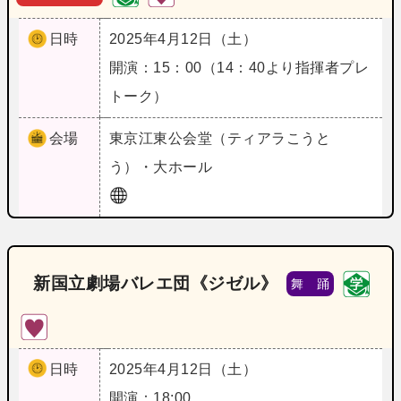
日時
2025年4月12日（土）
開演：15：00（14：40より指揮者プレ
トーク）
会場
東京
江東公会堂（ティアラこうと
う）・大ホール
新国立劇場バレエ団《ジゼル》
舞 踊
日時
2025年4月12日（土）
開演：18:00