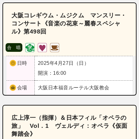
大阪コレギウム・ムジクム マンスリー・
コンサート《音楽の花束～麗春スペシャ
ル》第498回
合 唱
日時
2025年4月27日（日）
開演：16:00
会場
大阪
日本福音ルーテル大阪教会
広上淳一（指揮）＆日本フィル「オペラの
旅」 Vol．1 ヴェルディ：オペラ《仮面
舞踏会》