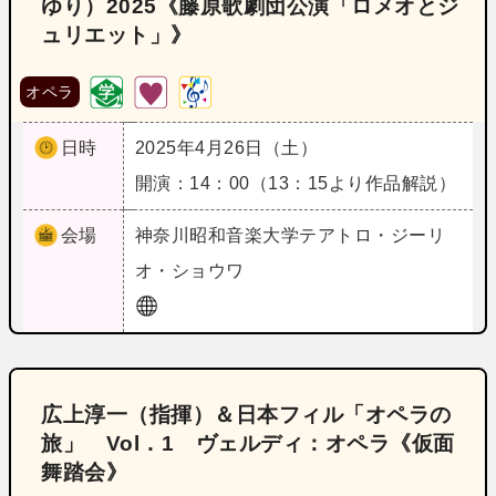
ゆり）2025《藤原歌劇団公演「ロメオとジ
ュリエット」》
オペラ
日時
2025年4月26日（土）
開演：14：00（13：15より作品解説）
会場
神奈川
昭和音楽大学テアトロ・ジーリ
オ・ショウワ
広上淳一（指揮）＆日本フィル「オペラの
旅」 Vol．1 ヴェルディ：オペラ《仮面
舞踏会》