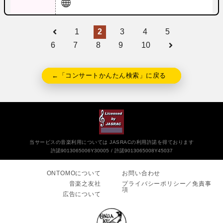
1
2
3
4
5
6
7
8
9
10
←「コンサートかんたん検索」に戻る
当サービスの音楽利用については JASRACの利用許諾を得ております
許諾9013065006Y30005
許諾9013065008Y45037
ONTOMOについて
お問い合わせ
音楽之友社
プライバシーポリシー／免責事
項
広告について