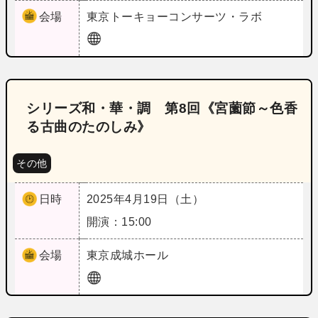
会場
東京
トーキョーコンサーツ・ラボ
シリーズ和・華・調 第8回《宮薗節～色香
る古曲のたのしみ》
その他
日時
2025年4月19日（土）
開演：15:00
会場
東京
成城ホール