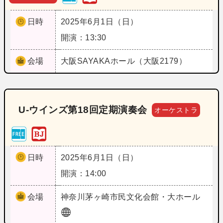
日時
2025年6月1日（日）
開演：13:30
会場
大阪
SAYAKAホール（大阪2179）
U‐ウインズ第18回定期演奏会
オーケストラ
日時
2025年6月1日（日）
開演：14:00
会場
神奈川
茅ヶ崎市民文化会館・大ホール