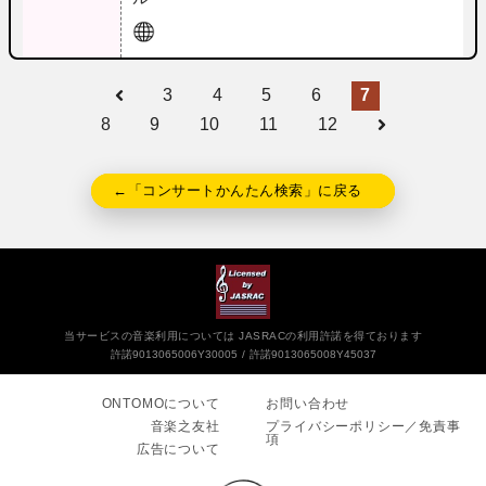
3
4
5
6
7
8
9
10
11
12
←「コンサートかんたん検索」に戻る
当サービスの音楽利用については JASRACの利用許諾を得ております
許諾9013065006Y30005
許諾9013065008Y45037
ONTOMOについて
お問い合わせ
音楽之友社
プライバシーポリシー／免責事
項
広告について