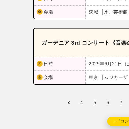
会場
茨城
水戸芸術館
ガーデニア 3rd コンサート《音
日時
2025年6月21日
会場
東京
ムジカー
4
5
6
7
←「コン