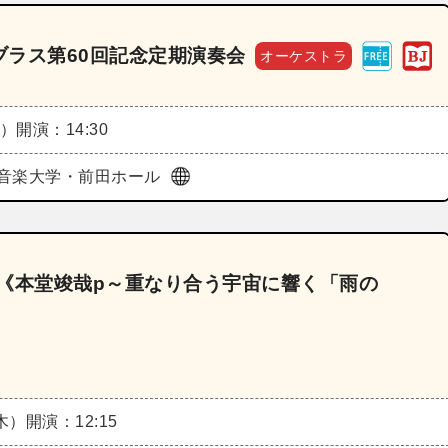
ラス第60回記念定期演奏会
オーケストラ
日）
開演：14:30
音楽大学・前田ホール
34《本堂竣哉p～重なり合う宇宙に響く「雨の
（木）
開演：12:15