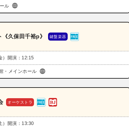
ホール
ト《久保田千裕p》
鍵盤楽器
（金）
開演：12:15
館・メインホール
会
オーケストラ
（土）
開演：13:30