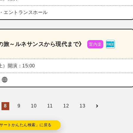
・エントランスホール
楽の旅～ルネサンスから現代まで》
室内楽
（土）
開演：15:00
ザ
8
9
10
11
12
13
サートかんたん検索」に戻る