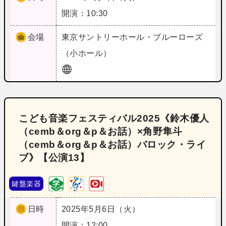
開演：10:30
会場
東京
サントリーホール・ブルーローズ
（小ホール）
こども音楽フェスティバル2025《鈴木優人
（cemb＆org＆p＆お話）×角野隼斗
（cemb＆org＆p＆お話）バロック・ライ
ブ》【公演13】
鍵盤楽器
日時
2025年5月6日（火）
開演：12:00