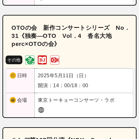
OTOの会 新作コンサートシリーズ No．
31《独奏―OTO Vol．4 沓名大地
perc×OTOの会》
その他
日時
2025年5月11日（日）
開演：14：00/18：00
会場
東京
トーキョーコンサーツ・ラボ