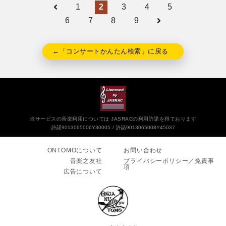
1
2
3
4
5
6
7
8
9
←「コンサートかんたん検索」に戻る
当サービスの音楽利用については JASRACの利用許諾を得ております
許諾9013065006Y30005
許諾9013065008Y45037
ONTOMOについて
お問い合わせ
音楽之友社
プライバシーポリシー／免責事
項
広告について