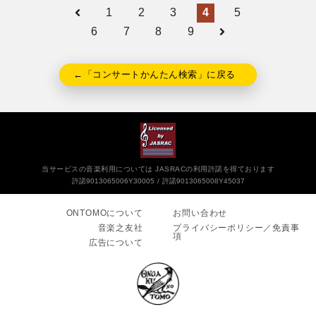
1
2
3
4
5
6
7
8
9
←「コンサートかんたん検索」に戻る
当サービスの音楽利用については JASRACの利用許諾を得ております
許諾9013065006Y30005
許諾9013065008Y45037
ONTOMOについて
お問い合わせ
音楽之友社
プライバシーポリシー／免責事
項
広告について