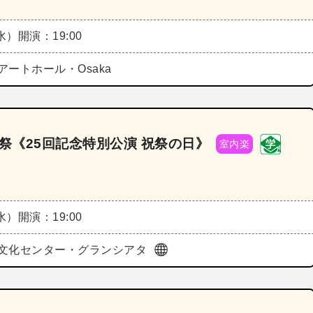
（水）
開演：19:00
アートホール・Osaka
祭《25回記念特別公演 祝祭の日》
室内楽
（水）
開演：19:00
o総合文化センター・グランシアタ