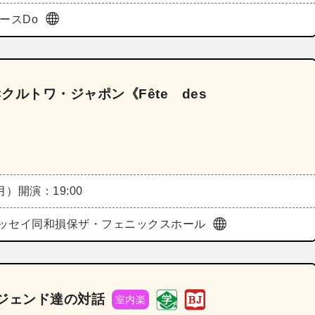
ペースDo
rio×クルトワ・ジャポン《Fête des
（月）
開演：19:00
ッセイ同和損保ザ・フェニックスホール
レジェンド達の対話
室内楽