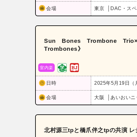
会場
東京
DAC・ス
Sun Bones Trombone T
Trombones》
室内楽
日時
2025年5月19日
会場
大阪
あいおいニ
北村源三tpと橋爪伴之tpの共演 