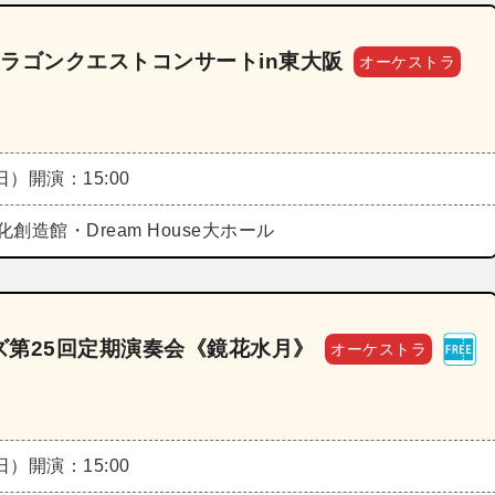
stra ドラゴンクエストコンサートin東大阪
オーケストラ
（日）
開演：15:00
創造館・Dream House大ホール
ズ第25回定期演奏会《鏡花水月》
オーケストラ
（日）
開演：15:00