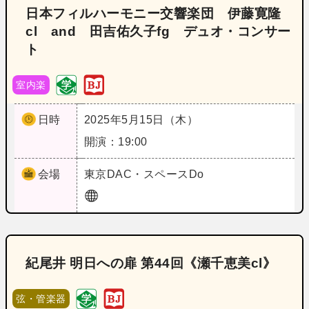
日本フィルハーモニー交響楽団 伊藤寛隆
cl and 田吉佑久子fg デュオ・コンサー
ト
室内楽
日時
2025年5月15日（木）
開演：19:00
会場
東京
DAC・スペースDo
紀尾井 明日への扉 第44回《瀬千恵美cl》
弦・管楽器