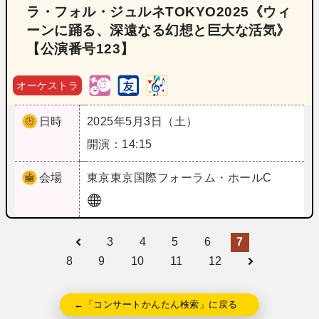
ラ・フォル・ジュルネTOKYO2025《ウィ
ーンに踊る、深遠なる幻想と巨大な活気》
【公演番号123】
オーケストラ
日時
2025年5月3日（土）
開演：14:15
会場
東京
東京国際フォーラム・ホールC
3
4
5
6
7
8
9
10
11
12
←「コンサートかんたん検索」に戻る