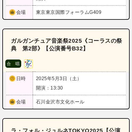
会場
東京
東京国際フォーラムG409
ガルガンチュア音楽祭2025《コーラスの祭
典 第2部》【公演番号B32】
合 唱
日時
2025年5月3日（土）
開演：13:30
会場
石川
金沢市文化ホール
ラ・フォル・ジュルネTOKYO2025【公演