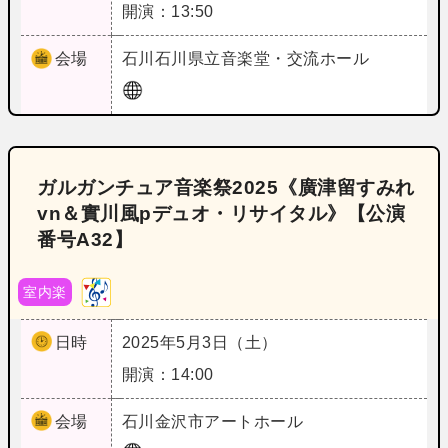
開演：13:50
会場
石川
石川県立音楽堂・交流ホール
ガルガンチュア音楽祭2025《廣津留すみれ
vn＆實川風pデュオ・リサイタル》【公演
番号A32】
室内楽
日時
2025年5月3日（土）
開演：14:00
会場
石川
金沢市アートホール