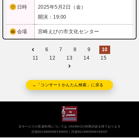
日時
2025年5月2日（金）
開演：19:00
会場
宮崎
えびの市文化センター
6
7
8
9
10
11
12
13
14
15
←「コンサートかんたん検索」に戻る
当サービスの音楽利用については JASRACの利用許諾を得ております
許諾9013065006Y30005
許諾9013065008Y45037