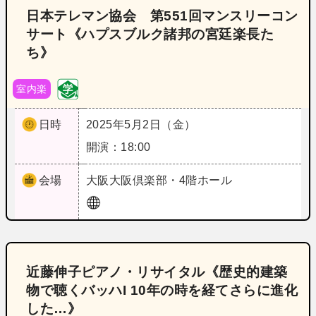
日本テレマン協会 第551回マンスリーコン
サート《ハプスブルク諸邦の宮廷楽長た
ち》
室内楽
日時
2025年5月2日（金）
開演：18:00
会場
大阪
大阪倶楽部・4階ホール
近藤伸子ピアノ・リサイタル《歴史的建築
物で聴くバッハI 10年の時を経てさらに進化
した…》