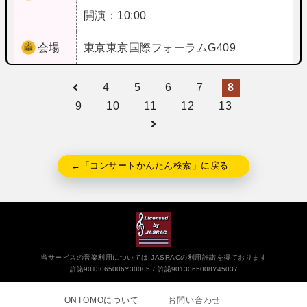
開演：10:00
会場
東京
東京国際フォーラムG409
4
5
6
7
8
9
10
11
12
13
←「コンサートかんたん検索」に戻る
当サービスの音楽利用については JASRACの利用許諾を得ております
許諾9013065006Y30005
許諾9013065008Y45037
ONTOMOについて
お問い合わせ