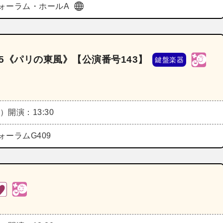
ォーラム・ホールA
25《パリの東風》【公演番号143】
鍵盤楽器
土）
開演：13:30
ォーラムG409