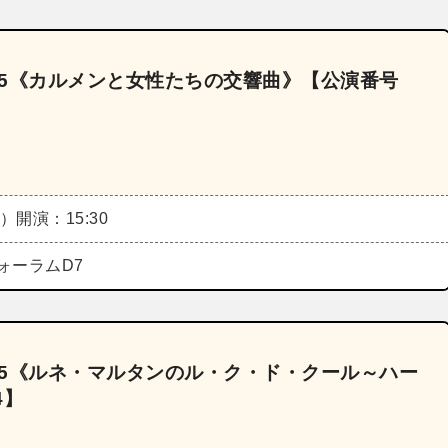
025《カルメンと女性たちの交響曲》【公演番号
土）
開演：15:30
ォーラムD7
025《ルネ・マルタンのル・ク・ド・クール～ハー
4】