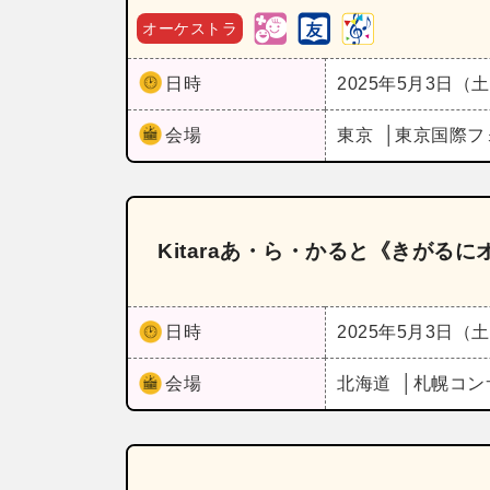
オーケストラ
日時
2025年5月3日（
会場
東京
東京国際フ
Kitaraあ・ら・かると《きがる
日時
2025年5月3日（
会場
北海道
札幌コン