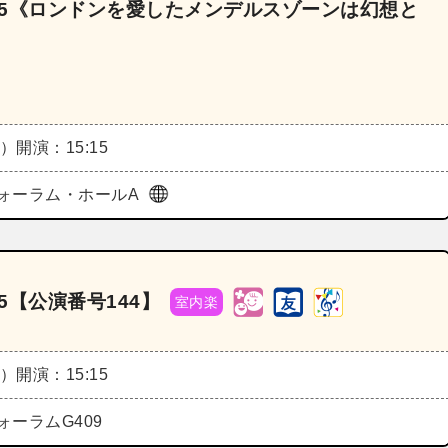
025《ロンドンを愛したメンデルスゾーンは幻想と
土）
開演：15:15
ォーラム・ホールA
5【公演番号144】
室内楽
土）
開演：15:15
ォーラムG409