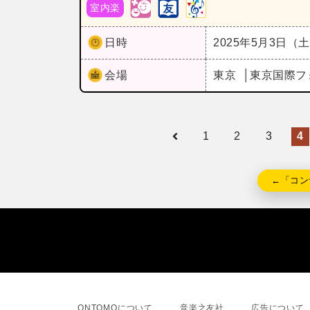
室内楽
日時
2025年5月3日（
会場
東京
東京国際フ
1
2
3
4
←「コン
ONTOMOについて
音楽之友社
広告について