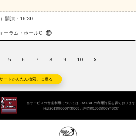
土）
開演：16:30
ォーラム・ホールC
5
6
7
8
9
10
サートかんたん検索」に戻る
当サービスの音楽利用については JASRACの利用許諾を得ております
許諾9013065006Y30005
許諾9013065008Y45037