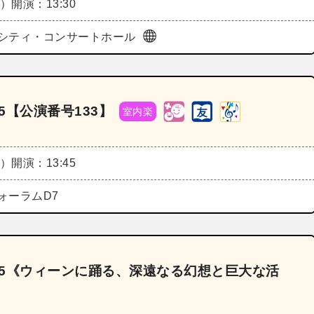
土）
開演：13:30
シティ・コンサートホール
5【公演番号133】
室内楽
土）
開演：13:45
ォーラムD7
025《ウィーンに踊る、深遠なる幻想と巨大な活