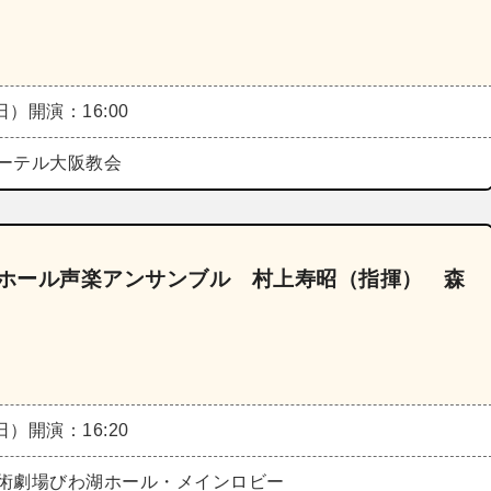
（日）
開演：16:00
ーテル大阪教会
湖ホール声楽アンサンブル 村上寿昭（指揮） 森
（日）
開演：16:20
術劇場びわ湖ホール・メインロビー