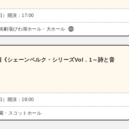
（日）
開演：17:00
術劇場びわ湖ホール・大ホール
回公演《シェーンベルク・シリーズVol．1～詩と音
（日）
開演：18:00
園・スコットホール