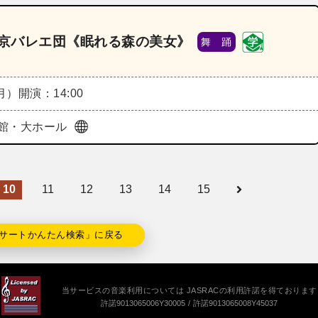
東京バレエ団《眠れる森の美女》
舞 踊
（月）
開演：14:00
館・大ホール
10
11
12
13
14
15
サートかんたん検索」に戻る
当サービスの音楽利用については JASRACの利用許諾を得ております
許諾9013065006Y30005
許諾9013065008Y45037