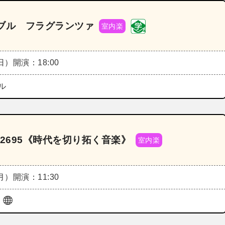
ンブル フラグランツァ
室内楽
（日）
開演：18:00
ル
2695《時代を切り拓く音楽》
室内楽
（月）
開演：11:30
ル