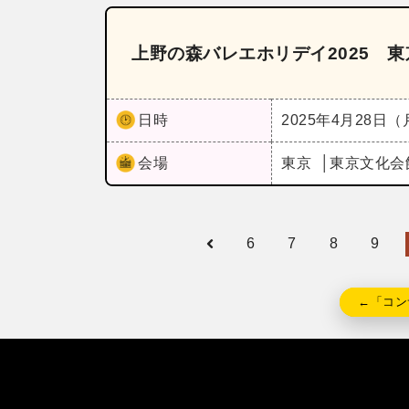
上野の森バレエホリデイ2025 
日時
2025年4月28日
会場
東京
東京文化会
6
7
8
9
←「コン