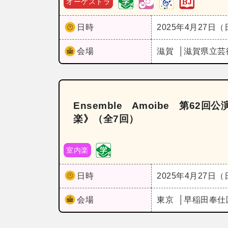
オーケストラ
日時
2025年4月27日
会場
滋賀
滋賀県立芸
Ensemble Amoibe 第62
楽》（全7回）
室内楽
日時
2025年4月27日
会場
東京
早稲田奉仕