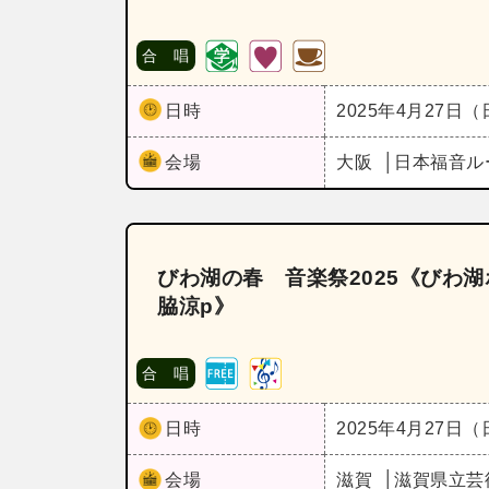
合 唱
日時
2025年4月27日
会場
大阪
日本福音ル
びわ湖の春 音楽祭2025《びわ
脇涼p》
合 唱
日時
2025年4月27日
会場
滋賀
滋賀県立芸