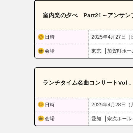
室内楽の夕べ Part21～アンサ
日時
2025年4月27日
会場
東京
加賀町ホー
ランチタイム名曲コンサートVol．
日時
2025年4月28日
会場
愛知
宗次ホー