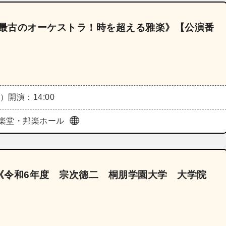
界最古のオーケストラ！時を超える雅楽》【公演番
土）
開演：14:00
楽堂・邦楽ホール
《令和6年度 宗次德二 桐朋学園大学 大学院