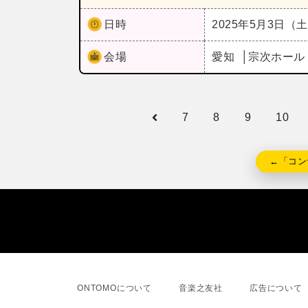
日時
2025年5月3日（
会場
愛知
宗次ホー
7
8
9
10
←「コン
ONTOMOについて
音楽之友社
広告について