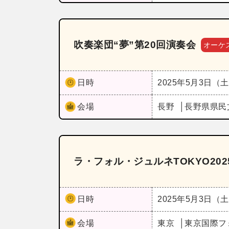
吹奏楽団“夢”第20回演奏会
オーケ
日時
2025年5月3日（
会場
長野
長野県県民
ラ・フォル・ジュルネTOKYO202
日時
2025年5月3日（
会場
東京
東京国際フ