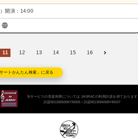
土）
開演：14:00
ル
11
12
13
14
15
16
サートかんたん検索」に戻る
当サービスの音楽利用については JASRACの利用許諾を得ております
許諾9013065006Y30005
許諾9013065008Y45037