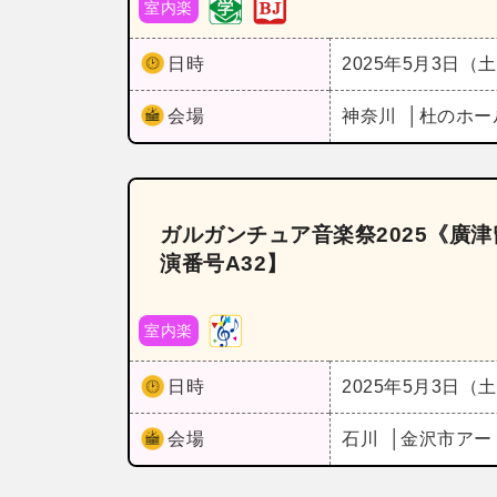
室内楽
日時
2025年5月3日（
会場
神奈川
杜のホー
ガルガンチュア音楽祭2025《廣
演番号A32】
室内楽
日時
2025年5月3日（
会場
石川
金沢市アー