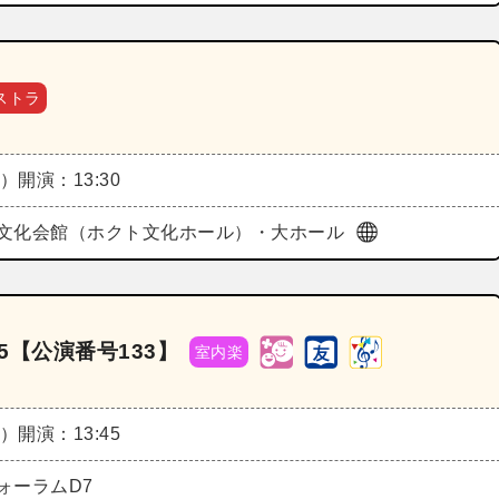
ストラ
土）
開演：13:30
文化会館（ホクト文化ホール）・大ホール
5【公演番号133】
室内楽
土）
開演：13:45
ォーラムD7