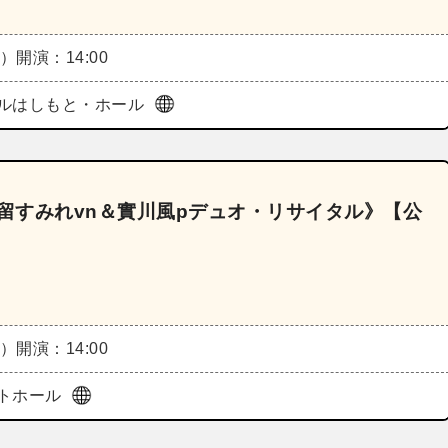
土）
開演：14:00
ルはしもと・ホール
津留すみれvn＆實川風pデュオ・リサイタル》【公
土）
開演：14:00
トホール