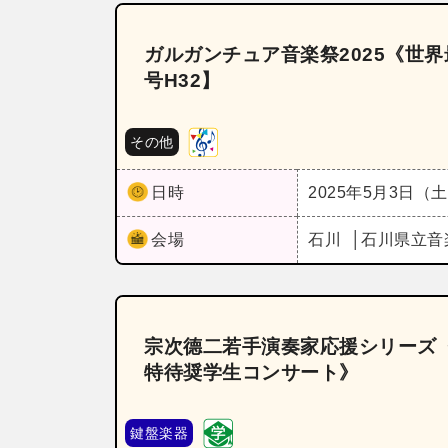
ガルガンチュア音楽祭2025《世
号H32】
その他
日時
2025年5月3日（
会場
石川
石川県立音
宗次德二若手演奏家応援シリーズ
特待奨学生コンサート》
鍵盤楽器