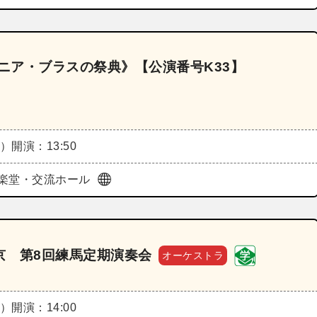
ュニア・ブラスの祭典》【公演番号K33】
土）
開演：13:50
楽堂・交流ホール
京 第8回練馬定期演奏会
オーケストラ
土）
開演：14:00