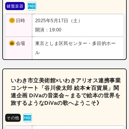
鍵盤楽器
日時
2025年5月17日（土）
開演：19:00
会場
東京
としま区民センター・多目的ホー
ル
いわき市立美術館×いわきアリオス連携事業
コンサート「谷川俊太郎 絵本★百貨展」関
連企画 DiVaの音楽会～まるで絵本の世界を
旅するようなDiVaの歌へようこそ》
その他