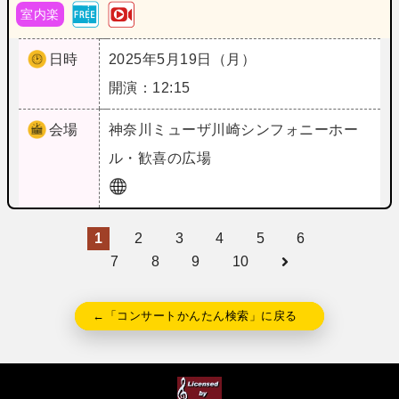
室内楽
日時
2025年5月19日（月）
開演：12:15
会場
神奈川
ミューザ川崎シンフォニーホー
ル・歓喜の広場
1
2
3
4
5
6
7
8
9
10
←「コンサートかんたん検索」に戻る