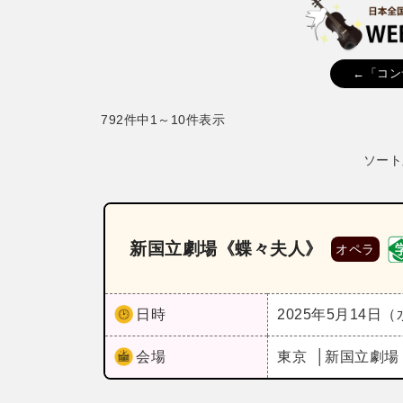
←「コン
792件中1～10件表示
ソート
新国立劇場《蝶々夫人》
オペラ
日時
2025年5月14日
会場
東京
新国立劇場