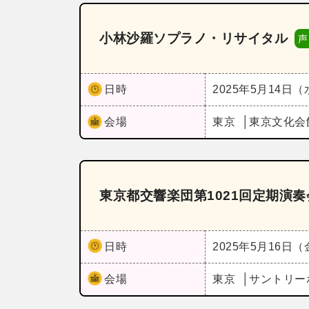
小林沙羅ソプラノ・リサイタル
声
日時
2025年5月14日
会場
東京
東京文化会
東京都交響楽団第1021回定期演
日時
2025年5月16日
会場
東京
サントリー