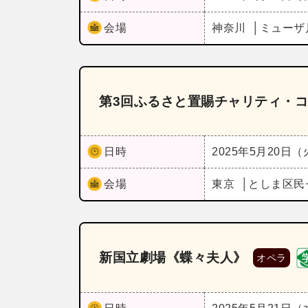
会場
神奈川
ミューザ
第3回ふるさと置賜チャリティ・
日時
2025年5月20日
会場
東京
としま区民
新国立劇場《蝶々夫人》
オペラ