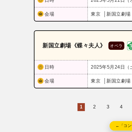
日時
2025年5月21日
会場
東京
新国立劇場
新国立劇場《蝶々夫人》
オペラ
日時
2025年5月24日
会場
東京
新国立劇場
1
2
3
4
←「コン