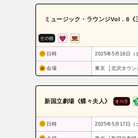
ミュージック・ラウンジVol．8《
その他
日時
2025年5月16日
会場
東京
北沢タウン
新国立劇場《蝶々夫人》
オペラ
日時
2025年5月17日