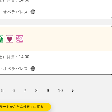
（水）
開演：14:00
・オペラパレス
（土）
開演：14:00
・オペラパレス
5
6
7
8
9
10
サートかんたん検索」に戻る