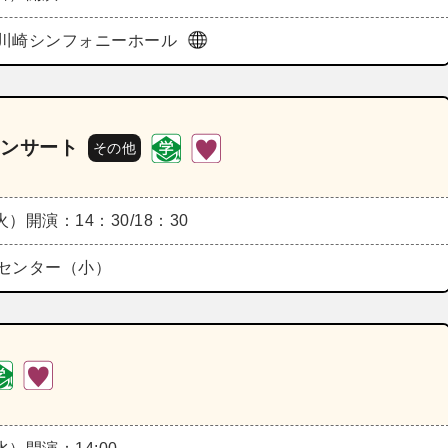
川崎シンフォニーホール
コンサート
その他
（火）
開演：14：30/18：30
センター（小）