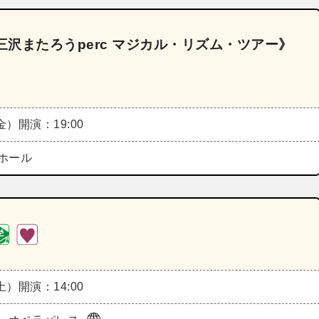
三沢またろうperc マジカル・リズム・ツアー》
（金）
開演：19:00
ホール
（土）
開演：14:00