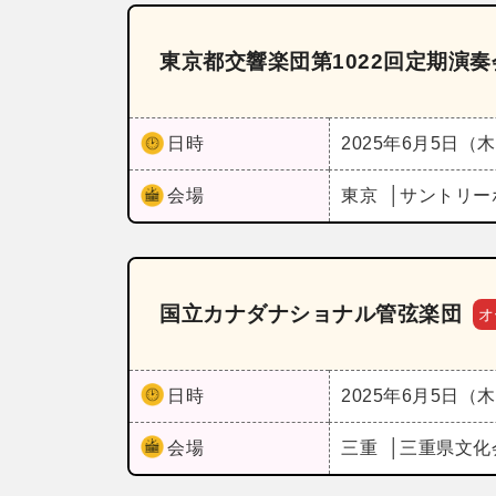
東京都交響楽団第1022回定期演
日時
2025年6月5日（
会場
東京
サントリー
国立カナダナショナル管弦楽団
オ
日時
2025年6月5日（
会場
三重
三重県文化