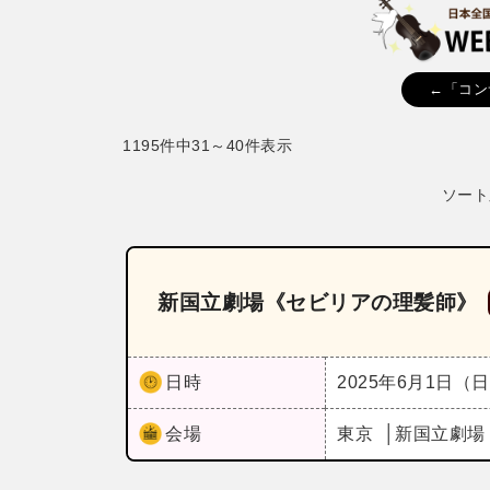
←「コン
1195件中31～40件表示
ソート
新国立劇場《セビリアの理髪師》
日時
2025年6月1日（
会場
東京
新国立劇場