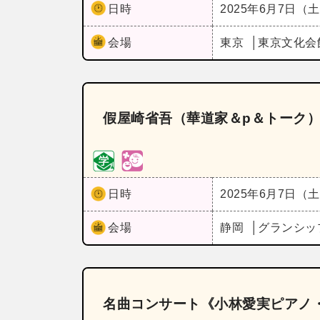
日時
2025年6月7日（
会場
東京
東京文化会
假屋崎省吾（華道家＆p＆トーク）
日時
2025年6月7日（
会場
静岡
グランシッ
名曲コンサート《小林愛実ピアノ