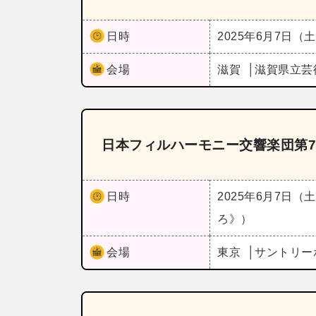
日時
2025年6月7日（
会場
滋賀
滋賀県立芸
日本フィルハーモニー交響楽団第7
日時
2025年6月7日（
ろ》）
会場
東京
サントリー