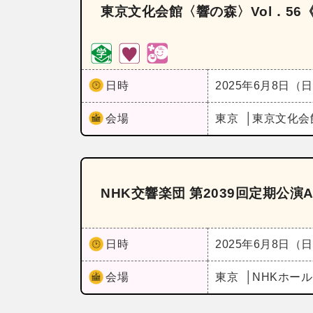
東京文化会館〈響の森〉Vol．5
日時
2025年6月8日（
会場
東京
東京文化会
NHK交響楽団 第2039回定期公演
日時
2025年6月8日（
会場
東京
NHKホー