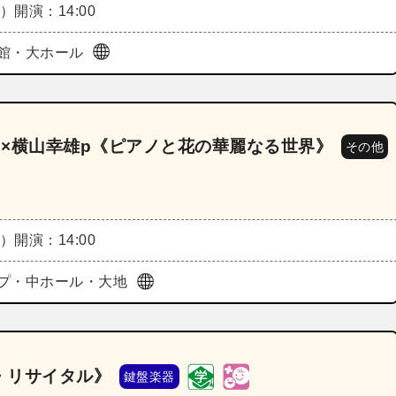
土）
開演：14:00
館・大ホール
×横山幸雄p《ピアノと花の華麗なる世界》
その他
土）
開演：14:00
プ・中ホール・大地
・リサイタル》
鍵盤楽器