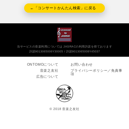
←「コンサートかんたん検索」に戻る
当サービスの音楽利用については JASRACの利用許諾を得ております
許諾9013065006Y30005
許諾9013065008Y45037
ONTOMOについて
お問い合わせ
音楽之友社
プライバシーポリシー／免責事
項
広告について
© 2018 音楽之友社