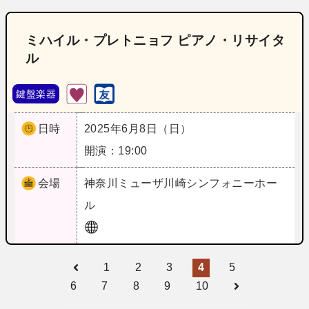
ミハイル・プレトニョフ ピアノ・リサイタ
ル
鍵盤楽器
日時
2025年6月8日（日）
開演：19:00
会場
神奈川
ミューザ川崎シンフォニーホー
ル
1
2
3
4
5
6
7
8
9
10