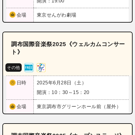
開演：19:00
会場
東京
せんがわ劇場
調布国際音楽祭2025《ウェルカムコンサー
ト》
その他
日時
2025年6月28日（土）
開演：10：30～15：20
会場
東京
調布市グリーンホール前（屋外）