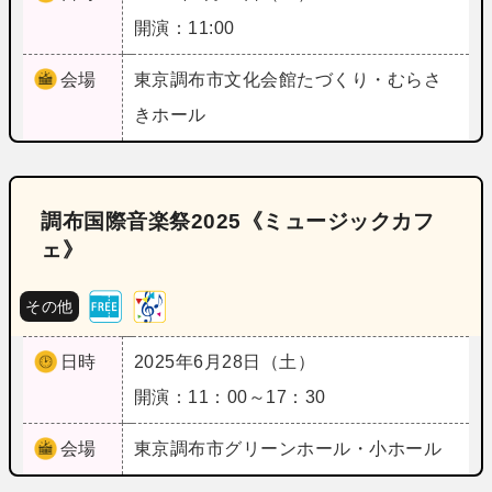
開演：11:00
会場
東京
調布市文化会館たづくり・むらさ
きホール
調布国際音楽祭2025《ミュージックカフ
ェ》
その他
日時
2025年6月28日（土）
開演：11：00～17：30
会場
東京
調布市グリーンホール・小ホール