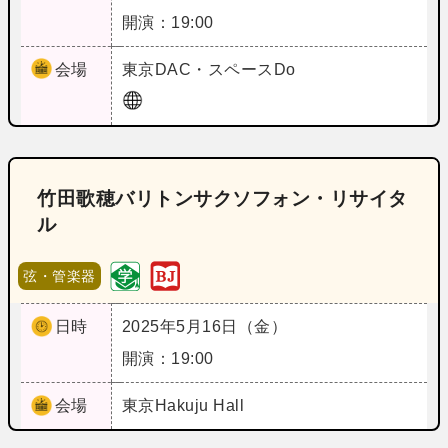
開演：19:00
会場
東京
DAC・スペースDo
竹田歌穂バリトンサクソフォン・リサイタ
ル
弦・管楽器
日時
2025年5月16日（金）
開演：19:00
会場
東京
Hakuju Hall