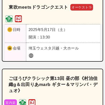
東吹meetsドラゴンクエスト
オーケストラ
日時
2025年5月17日（土）
開演：13:30
会場
埼玉
ウェスタ川越・大ホール
ごほうびクラシック第13回 昼の部《村治佳
織g＆出田りあmarb ギター＆マリンバ・デ
ュオ》
室内楽