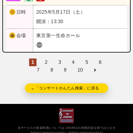
日時
2025年5月17日（土）
開演：13:30
会場
東京
第一生命ホール
1
2
3
4
5
6
7
8
9
10
←「コンサートかんたん検索」に戻る
当サービスの音楽利用については JASRACの利用許諾を得ております
許諾9013065006Y30005
許諾9013065008Y45037