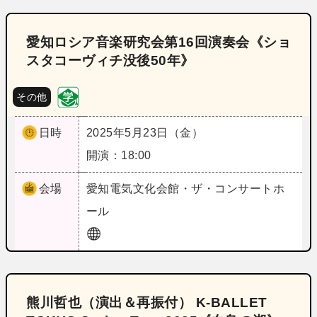
愛知ロシア音楽研究会第16回演奏会《ショ
スタコーヴィチ没後50年》
その他
日時
2025年5月23日（金）
開演：18:00
会場
愛知
電気文化会館・ザ・コンサートホ
ール
熊川哲也（演出＆再振付） K‐BALLET