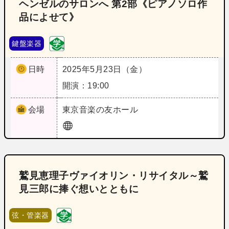
ヘンゼルのサロンへ 第2部《ピアノソロ作
品によせて》
鍵盤楽器
日時
2025年5月23日（金）
開演：19:00
会場
東京
音楽の友ホール
鷲見恵理子ヴァイオリン・リサイタル～鷲
見三郎に捧ぐ想いとともに
弦・管楽器