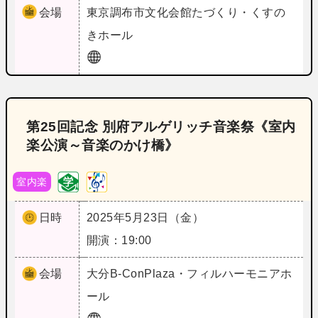
会場
東京
調布市文化会館たづくり・くすの
きホール
第25回記念 別府アルゲリッチ音楽祭《室内
楽公演～音楽のかけ橋》
室内楽
日時
2025年5月23日（金）
開演：19:00
会場
大分
B‐ConPlaza・フィルハーモニアホ
ール