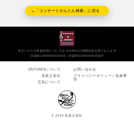
←「コンサートかんたん検索」に戻る
当サービスの音楽利用については JASRACの利用許諾を得ております
許諾9013065006Y30005
許諾9013065008Y45037
ONTOMOについて
お問い合わせ
音楽之友社
プライバシーポリシー／免責事
項
広告について
© 2018 音楽之友社