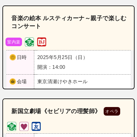
音楽の絵本 ルスティカーナ～親子で楽しむ
コンサート
室内楽
日時
2025年5月25日（日）
開演：14:00
会場
東京
清瀬けやきホール
新国立劇場《セビリアの理髪師》
オペラ