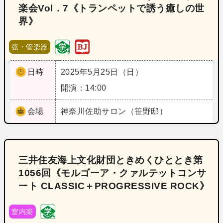
楽会Vol．7《トランペットで誘う癒しの世
界》
弦・管楽器
日時
2025年5月25日（日）
開演：14:00
会場
神奈川
佐助サロン（笹野邸）
三井住友海上文化財団ときめくひととき第
1056回《モルゴーア・クァルテットコンサ
ート CLASSIC＋PROGRESSIVE ROCK》
室内楽