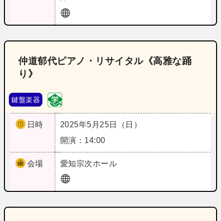
仲道郁代ピアノ・リサイタル《高雅な踊
り》
鍵盤楽器
日時
2025年5月25日（日）
開演：14:00
会場
愛知
宗次ホール