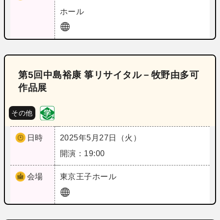
ホール
第5回中島裕康 箏リサイタル－牧野由多可
作品展
その他
日時
2025年5月27日（火）
開演：19:00
会場
東京
王子ホール