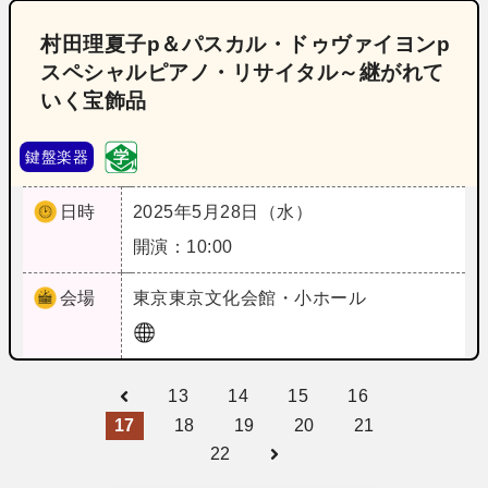
村田理夏子p＆パスカル・ドゥヴァイヨンp
スペシャルピアノ・リサイタル～継がれて
いく宝飾品
鍵盤楽器
日時
2025年5月28日（水）
開演：10:00
会場
東京
東京文化会館・小ホール
13
14
15
16
17
18
19
20
21
22