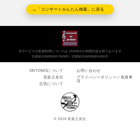
←「コンサートかんたん検索」に戻る
当サービスの音楽利用については JASRACの利用許諾を得ております
許諾9013065006Y30005
許諾9013065008Y45037
ONTOMOについて
お問い合わせ
音楽之友社
プライバシーポリシー／免責事
項
広告について
© 2018 音楽之友社