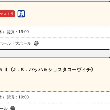
ケストラ
（水）
開演：19:00
ホール・大ホール
5 Ⅱ《J．S．バッハ＆ショスタコーヴィチ》
（木）
開演：19:00
ホール