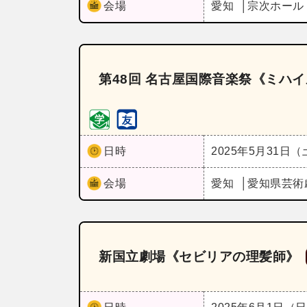
会場
愛知
宗次ホー
第48回 名古屋国際音楽祭《ミハ
日時
2025年5月31日
会場
愛知
愛知県芸術
新国立劇場《セビリアの理髪師》