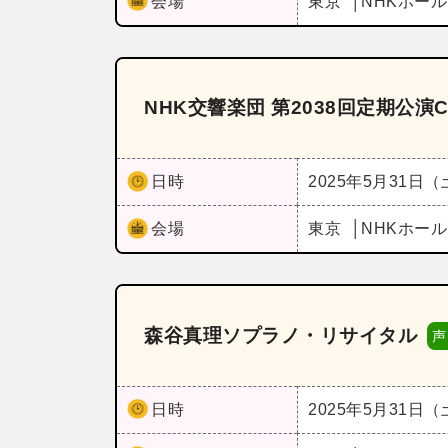
会場
東京
NHKホー
NHK交響楽団 第2038回定期公演
日時
2025年5月31日
会場
東京
NHKホー
森谷真理ソプラノ・リサイタル
声
日時
2025年5月31日