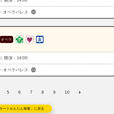
日）
開演：14:00
・オペラパレス
オペラ
火）
開演：14:00
・オペラパレス
5
6
7
8
9
10
サートかんたん検索」に戻る