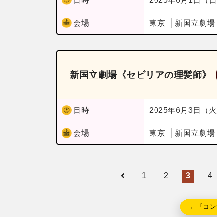
日時
2025年6月1日（
会場
東京
新国立劇場
新国立劇場《セビリアの理髪師》
日時
2025年6月3日（
会場
東京
新国立劇場
1
2
3
4
←「コン