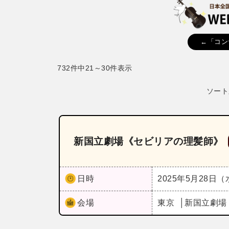
←「コン
732件中21～30件表示
ソート
新国立劇場《セビリアの理髪師》
日時
2025年5月28日
会場
東京
新国立劇場