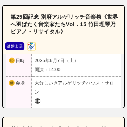
第25回記念 別府アルゲリッチ音楽祭《世界
へ羽ばたく音楽家たちVol．15 竹田理琴乃
ピアノ・リサイタル》
鍵盤楽器
日時
2025年6月7日（土）
開演：14:00
会場
大分
しいきアルゲリッチハウス・サロ
ン