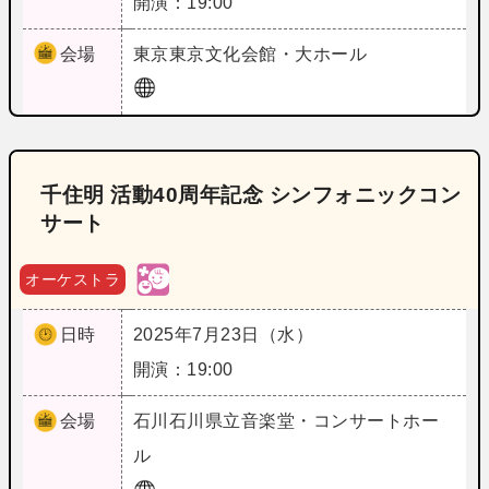
開演：19:00
会場
東京
東京文化会館・大ホール
千住明 活動40周年記念 シンフォニックコン
サート
オーケストラ
日時
2025年7月23日（水）
開演：19:00
会場
石川
石川県立音楽堂・コンサートホー
ル