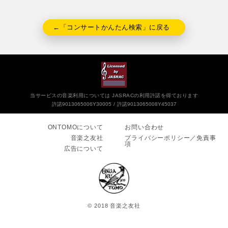
←「コンサートかんたん検索」に戻る
当サービスの音楽利用については JASRACの利用許諾を得ております
許諾9013065006Y30005
許諾9013065008Y45037
ONTOMOについて
お問い合わせ
音楽之友社
プライバシーポリシー／免責事
項
広告について
© 2018 音楽之友社