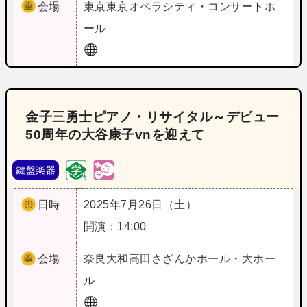
会場
東京
東京オペラシティ・コンサートホ
ール
金子三勇士ピアノ・リサイタル～デビュー
50周年の大谷康子vnを迎えて
鍵盤楽器
日時
2025年7月26日（土）
開演：14:00
会場
奈良
大和高田さざんかホール・大ホー
ル