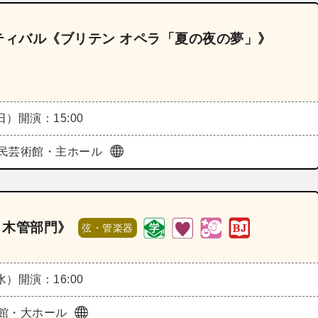
スティバル《ブリテン オペラ「夏の夜の夢」》
（日）
開演：15:00
民芸術館・主ホール
 木管部門》
弦・管楽器
（水）
開演：16:00
館・大ホール