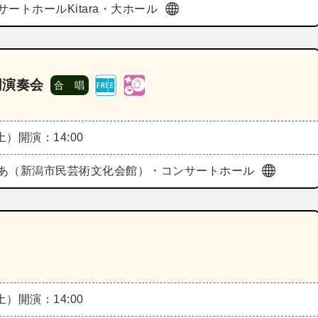
サートホールKitara・大ホール
同演奏会
合 唱
（土）
開演：14:00
あ（新潟市民芸術文化会館）・コンサートホール
（土）
開演：14:00