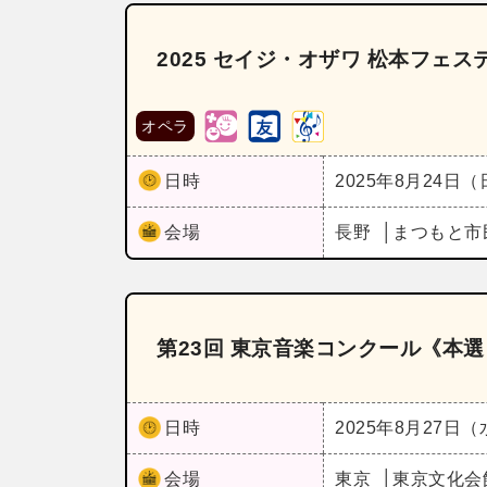
2025 セイジ・オザワ 松本フェ
オペラ
日時
2025年8月24日
会場
長野
まつもと市
第23回 東京音楽コンクール《本選
日時
2025年8月27日
会場
東京
東京文化会