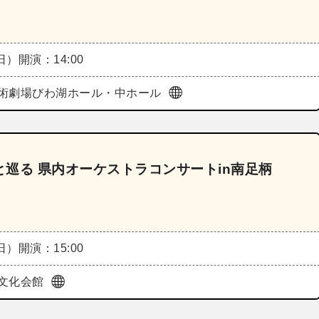
（日）
開演：14:00
術劇場びわ湖ホール・中ホール
巡る 県内オーケストラコンサートin南足柄
（日）
開演：15:00
文化会館