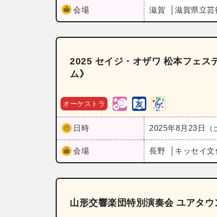
会場
滋賀
滋賀県立芸
2025 セイジ・オザワ 松本フェ
ム》
オーケストラ
日時
2025年8月23日
会場
長野
キッセイ文
山形交響楽団特別演奏会 ユアタウ