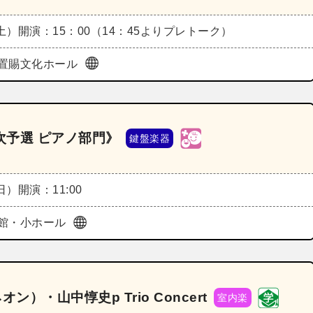
（土）
開演：15：00（14：45よりプレトーク）
置賜文化ホール
次予選 ピアノ部門》
鍵盤楽器
（日）
開演：11:00
館・小ホール
）・山中惇史p Trio Concert
室内楽