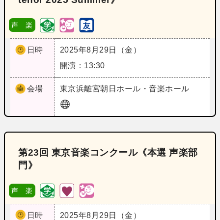
声 楽
日時
2025年8月29日（金）
開演：13:30
会場
東京
浜離宮朝日ホール・音楽ホール
第23回 東京音楽コンクール《本選 声楽部
門》
声 楽
日時
2025年8月29日（金）