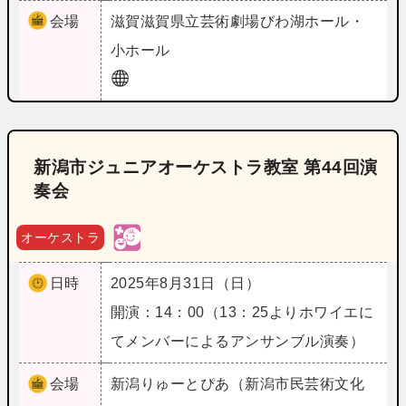
会場
滋賀
滋賀県立芸術劇場びわ湖ホール・
小ホール
新潟市ジュニアオーケストラ教室 第44回演
奏会
オーケストラ
日時
2025年8月31日（日）
開演：14：00（13：25よりホワイエに
てメンバーによるアンサンブル演奏）
会場
新潟
りゅーとぴあ（新潟市民芸術文化