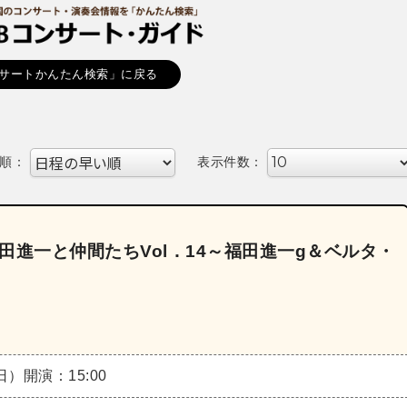
サートかんたん検索」に戻る
順：
表示件数：
2025《福田進一と仲間たちVol．14～福田進一g＆ベルタ・
（日）
開演：15:00