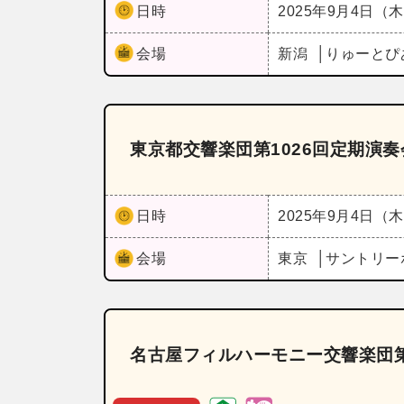
日時
2025年9月4日（
会場
新潟
りゅーとぴ
東京都交響楽団第1026回定期演
日時
2025年9月4日（
会場
東京
サントリー
名古屋フィルハーモニー交響楽団第