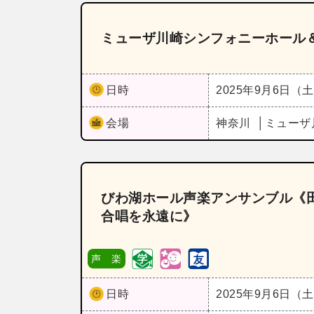
ミューザ川崎シンフォニーホール＆
日時
2025年9月6日（
会場
神奈川
ミューザ
びわ湖ホール声楽アンサンブル《
合唱を永遠に》
声 楽
日時
2025年9月6日（