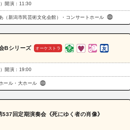
木）
開演：11:30
あ（新潟市民芸術文化会館）・コンサートホール
奏会Bシリーズ
オーケストラ
木）
開演：19:00
ホール・大ホール
537回定期演奏会《死にゆく者の肖像》