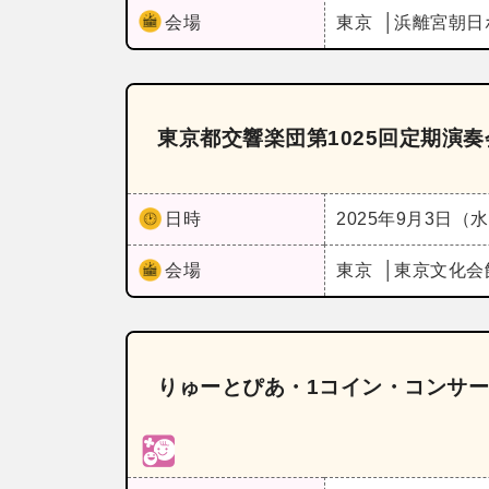
会場
東京
浜離宮朝日
東京都交響楽団第1025回定期演
日時
2025年9月3日（
会場
東京
東京文化会
りゅーとぴあ・1コイン・コンサート