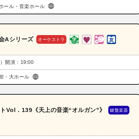
ホール・音楽ホール
奏会Aシリーズ
オーケストラ
水）
開演：19:00
館・大ホール
Vol．139《天上の音楽“オルガン”》
鍵盤楽器