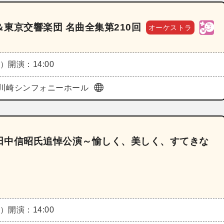
東京交響楽団 名曲全集第210回
オーケストラ
土）
開演：14:00
川崎シンフォニーホール
田中信昭氏追悼公演～愉しく、美しく、すてきな
土）
開演：14:00