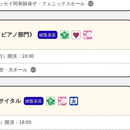
ッセイ同和損保ザ・フェニックスホール
 ピアノ部門》
鍵盤楽器
（日）
開演：16:00
館・大ホール
サイタル
鍵盤楽器
火）
開演：19:00