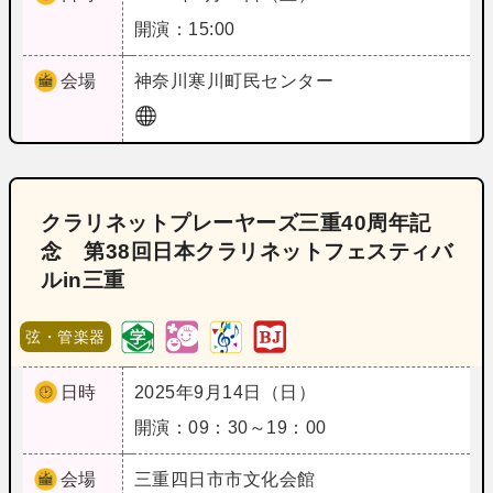
開演：15:00
会場
神奈川
寒川町民センター
クラリネットプレーヤーズ三重40周年記
念 第38回日本クラリネットフェスティバ
ルin三重
弦・管楽器
日時
2025年9月14日（日）
開演：09：30～19：00
会場
三重
四日市市文化会館