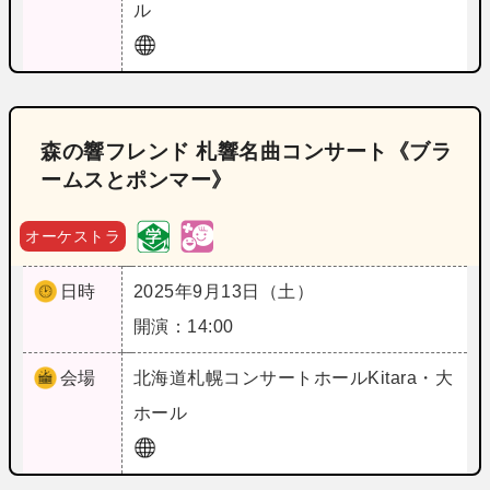
ル
森の響フレンド 札響名曲コンサート《ブラ
ームスとポンマー》
オーケストラ
日時
2025年9月13日（土）
開演：14:00
会場
北海道
札幌コンサートホールKitara・大
ホール