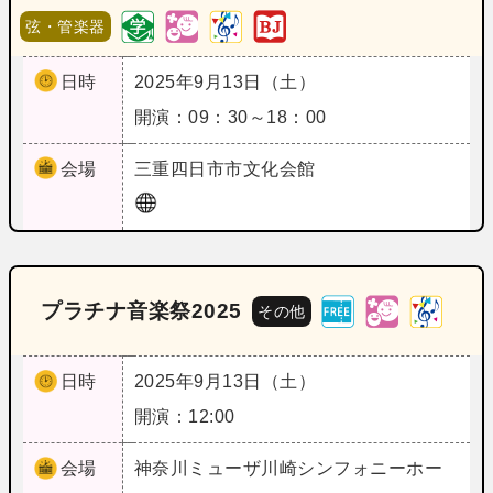
弦・管楽器
日時
2025年9月13日（土）
開演：09：30～18：00
会場
三重
四日市市文化会館
プラチナ音楽祭2025
その他
日時
2025年9月13日（土）
開演：12:00
会場
神奈川
ミューザ川崎シンフォニーホー