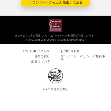
←「コンサートかんたん検索」に戻る
当サービスの音楽利用については JASRACの利用許諾を得ております
許諾9013065006Y30005
許諾9013065008Y45037
ONTOMOについて
お問い合わせ
音楽之友社
プライバシーポリシー／免責事
項
広告について
© 2018 音楽之友社