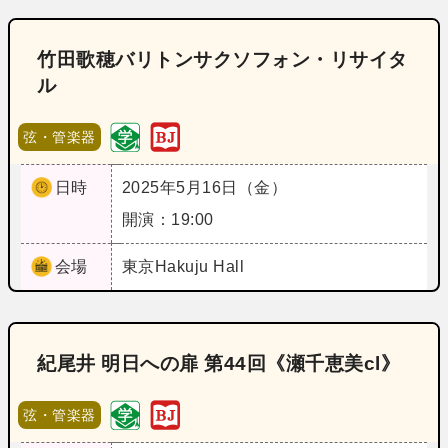
竹田歌穂バリトンサクソフォン・リサイタ
ル
弦・管楽器
日時
2025年5月16日（金）
開演：19:00
会場
東京
Hakuju Hall
紀尾井 明日への扉 第44回《瀬千恵美cl》
弦・管楽器