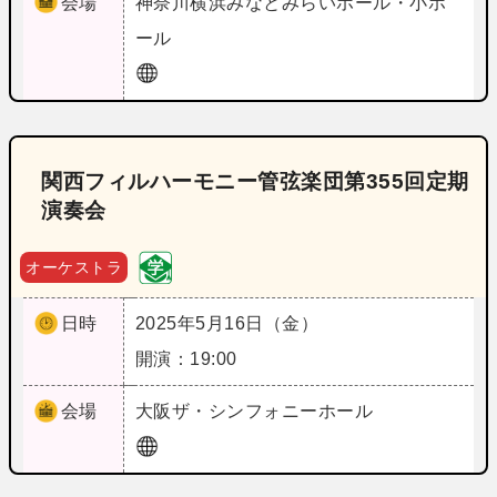
会場
神奈川
横浜みなとみらいホール・小ホ
ール
関西フィルハーモニー管弦楽団第355回定期
演奏会
オーケストラ
日時
2025年5月16日（金）
開演：19:00
会場
大阪
ザ・シンフォニーホール