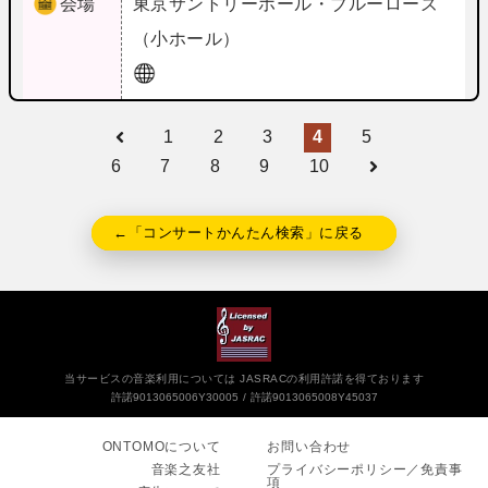
会場
東京
サントリーホール・ブルーローズ
（小ホール）
1
2
3
4
5
6
7
8
9
10
←「コンサートかんたん検索」に戻る
当サービスの音楽利用については JASRACの利用許諾を得ております
許諾9013065006Y30005
許諾9013065008Y45037
ONTOMOについて
お問い合わせ
音楽之友社
プライバシーポリシー／免責事
項