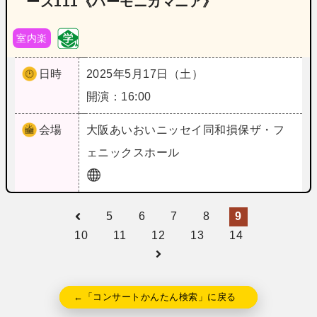
ーズ111《ハーモニカマニア》
室内楽
日時
2025年5月17日（土）
開演：16:00
会場
大阪
あいおいニッセイ同和損保ザ・フ
ェニックスホール
5
6
7
8
9
10
11
12
13
14
←「コンサートかんたん検索」に戻る