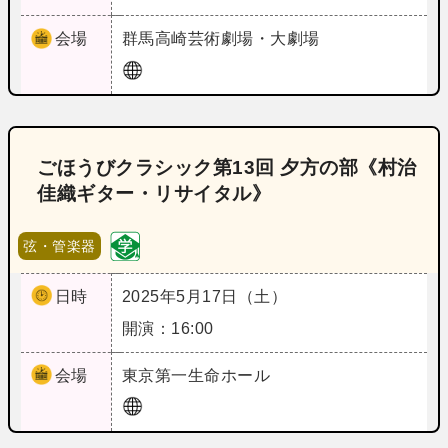
会場
群馬
高崎芸術劇場・大劇場
ごほうびクラシック第13回 夕方の部《村治
佳織ギター・リサイタル》
弦・管楽器
日時
2025年5月17日（土）
開演：16:00
会場
東京
第一生命ホール