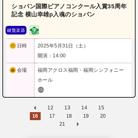
ショパン国際ピアノコンクール入賞35周年
記念 横山幸雄p入魂のショパン
鍵盤楽器
日時
2025年5月31日（土）
開演：14:00
会場
福岡
アクロス福岡・福岡シンフォニー
ホール
12
13
14
15
16
17
18
19
20
21