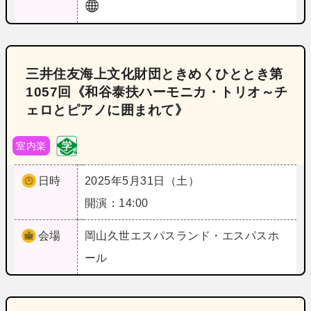
三井住友海上文化財団ときめくひととき第
1057回《和谷泰扶ハーモニカ・トリオ～チ
ェロとピアノに囲まれて》
室内楽
日時
2025年5月31日（土）
開演：14:00
会場
岡山
久世エスパスランド・エスパスホ
ール