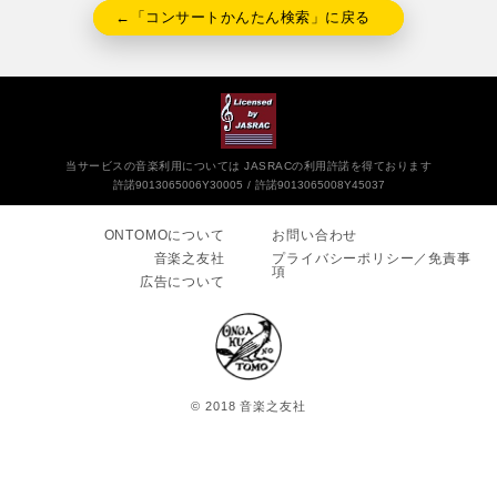
←「コンサートかんたん検索」に戻る
当サービスの音楽利用については JASRACの利用許諾を得ております
許諾9013065006Y30005
許諾9013065008Y45037
ONTOMOについて
お問い合わせ
音楽之友社
プライバシーポリシー／免責事
項
広告について
© 2018 音楽之友社