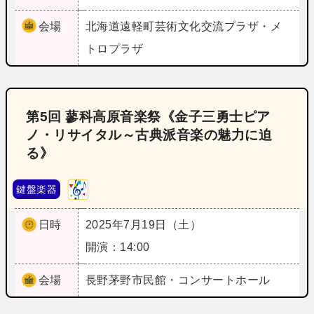
会場
北海道
遠軽町芸術文化交流プラザ・メ
トロプラザ
第5回 蓼科高原音楽祭《金子三勇士ピア
ノ・リサイタル～古典派音楽の魅力に迫
る》
鍵盤楽器
日時
2025年7月19日（土）
開演：14:00
会場
長野
茅野市民館・コンサートホール