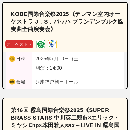
KOBE国際音楽祭2025《テレマン室内オー
ケストラ J．S．バッハ ブランデンブルク協
奏曲全曲演奏会》
オーケストラ
日時
2025年7月19日（土）
開演：14:00
会場
兵庫
神戸朝日ホール
第46回 霧島国際音楽祭2025《SUPER
BRASS STARS 中川英二郎tb×エリック・
ミヤシロtp×本田雅人sax～LIVE IN 霧島国