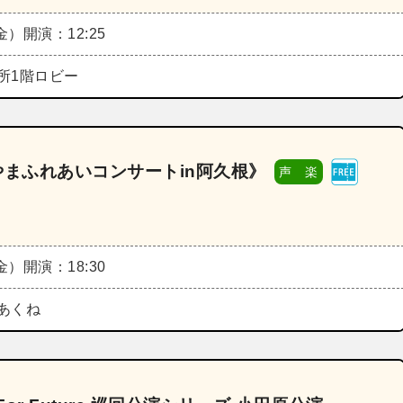
（金）
開演：12:25
所1階ロビー
みやまふれあいコンサートin阿久根》
声 楽
（金）
開演：18:30
あくね