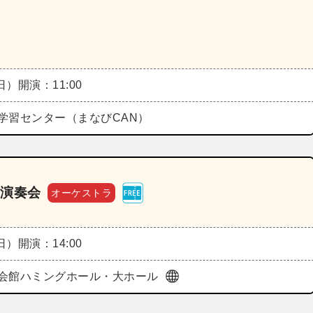
（日）
開演：11:00
学習センター（まなびCAN）
回演奏会
オーケストラ
（日）
開演：14:00
会館ハミングホール・大ホール