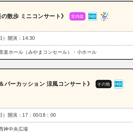
音楽の散歩 ミニコンサート》
室内楽
（日）
開演：14:30
音楽ホール（みやまコンセール）・小ホール
バ＆パーカッション 涼風コンサート》
その他
（日）
開演：17：00/18：00
西神中央広場