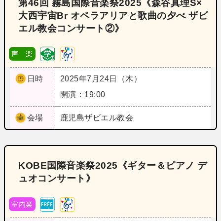
第46回 霧島国際音楽祭2025《森谷真理S×
大西宇宙Br オペラアリアと歌曲の夕べ ザビ
エル教会コンサート②》
声 楽
日時
2025年7月24日（木）
開演：19:00
会場
鹿児島
ザビエル教会
KOBE国際音楽祭2025《ギター＆ピアノ デ
ュオコンサート》
室内楽