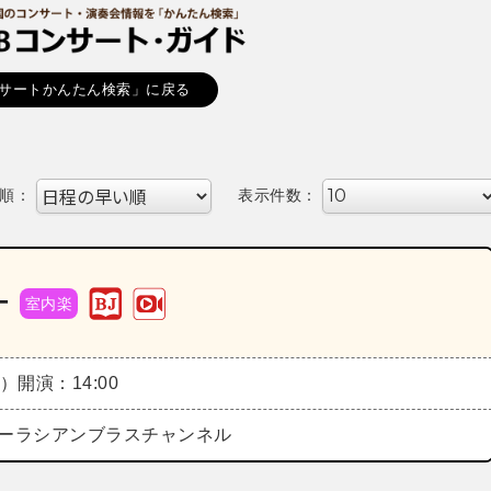
サートかんたん検索」に戻る
順：
表示件数：
ー
室内楽
日）
開演：14:00
eズーラシアンブラスチャンネル