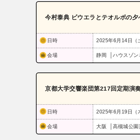
今村泰典 ビウエラとテオルボの夕
日時
2025年6月14日
会場
静岡
ハウスゾン
京都大学交響楽団第217回定期演
日時
2025年6月19日
会場
大阪
高槻城公園