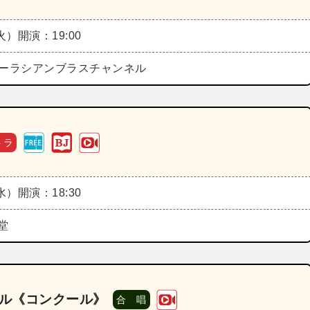
（火）
開演：19:00
eズーラシアンブラスチャンネル
トラ
（水）
開演：18:30
堂
ール《コンクール》
合 唱