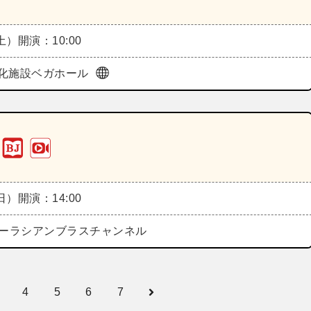
（土）
開演：10:00
化施設ベガホール
（日）
開演：14:00
eズーラシアンブラスチャンネル
4
5
6
7