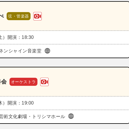
べ
弦・管楽器
（土）
開演：18:30
ネンシャイン音楽堂
奏会
オーケストラ
（木）
開演：19:00
芸術文化劇場・トリシマホール