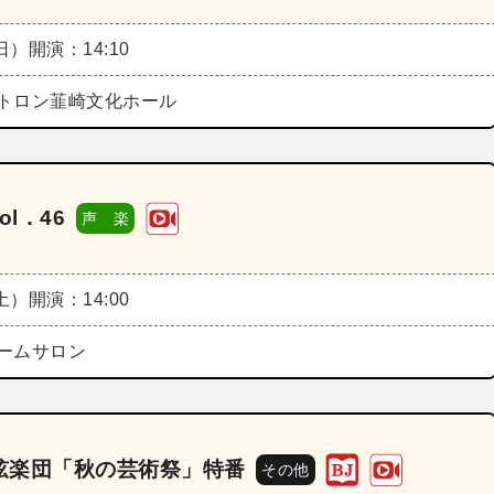
（日）
開演：14:10
トロン韮崎文化ホール
l．46
声 楽
（土）
開演：14:00
ームサロン
弦楽団「秋の芸術祭」特番
その他