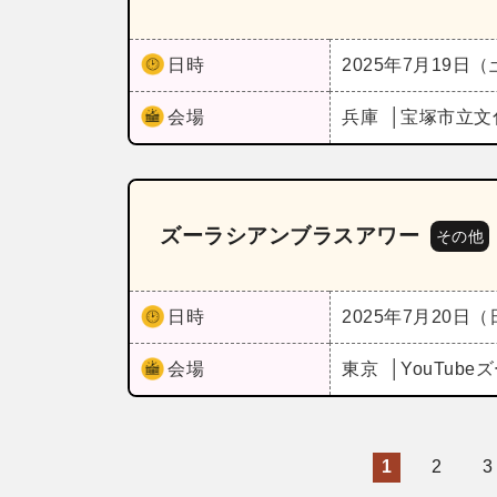
日時
2025年7月19日
会場
兵庫
宝塚市立文
ズーラシアンブラスアワー
その他
日時
2025年7月20日
会場
東京
YouTub
1
2
3