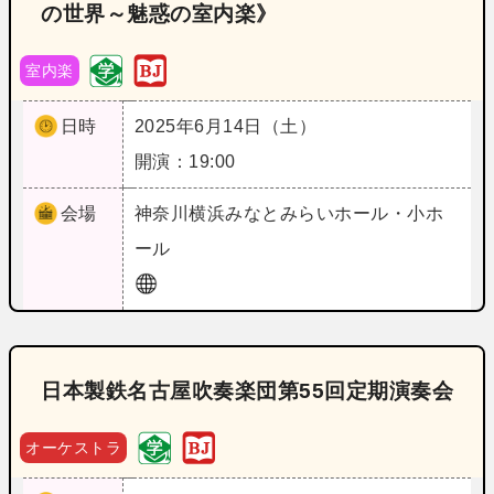
の世界～魅惑の室内楽》
室内楽
日時
2025年6月14日（土）
開演：19:00
会場
神奈川
横浜みなとみらいホール・小ホ
ール
日本製鉄名古屋吹奏楽団第55回定期演奏会
オーケストラ