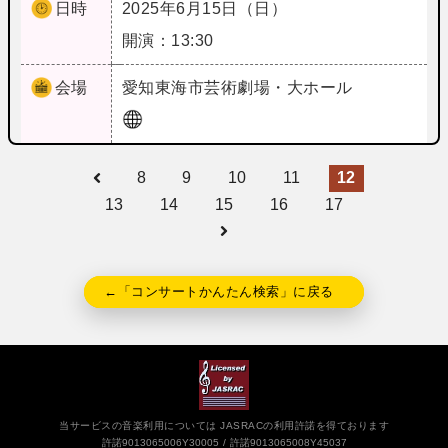
日時
2025年6月15日（日）
開演：13:30
会場
愛知
東海市芸術劇場・大ホール
8
9
10
11
12
13
14
15
16
17
←「コンサートかんたん検索」に戻る
当サービスの音楽利用については JASRACの利用許諾を得ております
許諾9013065006Y30005
許諾9013065008Y45037