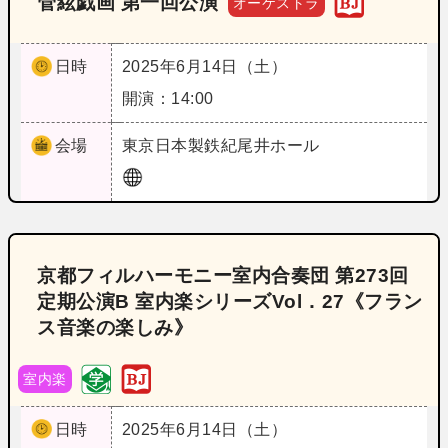
管絃戯画 第一回公演
オーケストラ
日時
2025年6月14日（土）
開演：14:00
会場
東京
日本製鉄紀尾井ホール
京都フィルハーモニー室内合奏団 第273回
定期公演B 室内楽シリーズVol．27《フラン
ス音楽の楽しみ》
室内楽
日時
2025年6月14日（土）